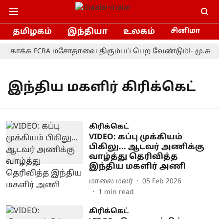
தமிழகம்
இந்தியா
உலகம்
சினிமா
 காக்க FCRA மசோதாவை திரும்பப் பெற வேண்டும்!- மு.க.ஸ்
இந்திய மகளிர் கிரிக்கெட்
கிரிக்கெட்
VIDEO: கப்பு முக்கியம்
பிகிலு... ஆடவர் அணிக்கு
வாழ்த்து தெரிவித்த
இந்திய மகளிர் அணி
மாலை மலர்
05 Feb 2026
1
min read
கிரிக்கெட்