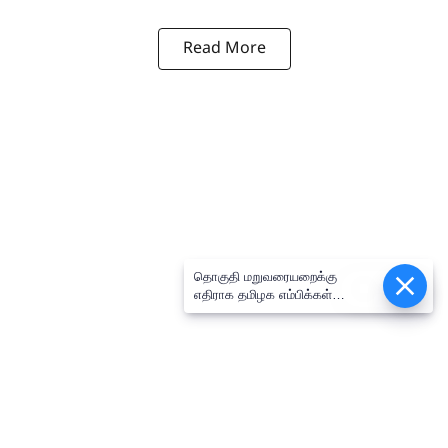
Read More
தொகுதி மறுவரையறைக்கு
Epaper
எதிராக தமிழக எம்பிக்கள்
கூட்டத்தில் ஒருமனதாக தீர்மானம்
நிறைவேற்றம்: திருமாவளவன் எம்பி
பேட்டி!