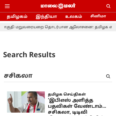
தமிழகம்
இந்தியா
உலகம்
சினிமா
குதி மறுவரையறை தொடர்பான ஆலோசனை: தமிழக எம்.பி.க்க
Search Results
தமிழக செய்திகள்
‘இபிஎஸ் அளித்த
பதவிகள் வேண்டாம்...
சசிகலா, டிடிவி