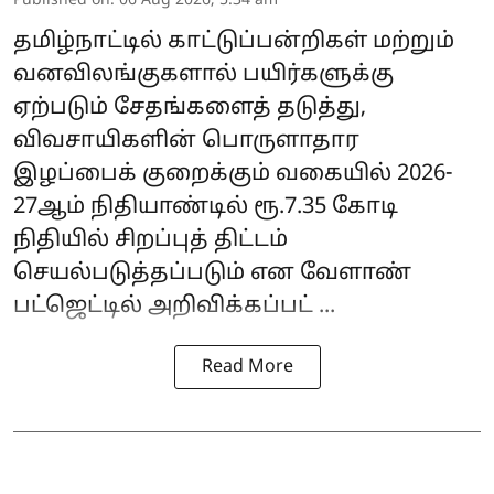
Published on
:
06 Aug 2026, 5:34 am
தமிழ்நாட்டில் காட்டுப்பன்றிகள் மற்றும்
வனவிலங்குகளால் பயிர்களுக்கு
ஏற்படும் சேதங்களைத் தடுத்து,
விவசாயிகளின் பொருளாதார
இழப்பைக் குறைக்கும் வகையில் 2026-
27ஆம் நிதியாண்டில் ரூ.7.35 கோடி
நிதியில் சிறப்புத் திட்டம்
செயல்படுத்தப்படும் என
வேளாண்
பட்ஜெட்
டில் அறிவிக்கப்பட் ...
Read More