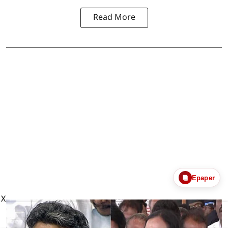
Read More
Epaper
X