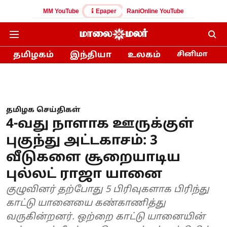
MM YouTube
Epaper
RaniOnline YouTube
தமிழகம்
இந்தியா
உலகம்
சினிமா
தமிழக செய்திகள்
4-வது நாளாக ஊருக்குள்
புகுந்து அட்டகாசம்: 3
வீடுகளை சூறையாடிய
புல்லட் ராஜா யானை
குழுவினர் தற்போது 5 பிரிவுகளாக பிரிந்து
காட்டு யானையை கண்காணித்து
வருகின்றனர். ஒற்றை காட்டு யானையின்