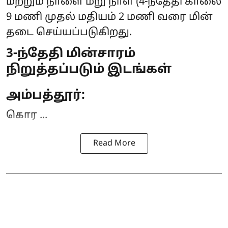
மற்றும் நாளை மறு நாள் (4-ந்தேதி காலை
9 மணி முதல் மதியம் 2 மணி வரை
மின்
தடை
செய்யப்படுகிறது.
3-ந்தேதி மின்சாரம்
நிறுத்தப்படும் இடங்கள்
அம்பத்தூர்:
கொர ...
Read More