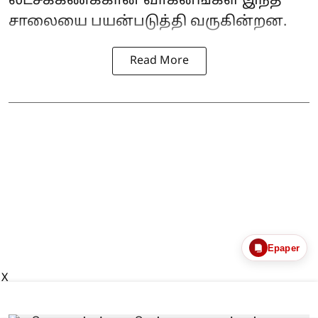
லட்சக்கணக்கான வாகனங்கள் இந்த
சாலையை பயன்படுத்தி வருகின்றன.
Read More
Epaper
X