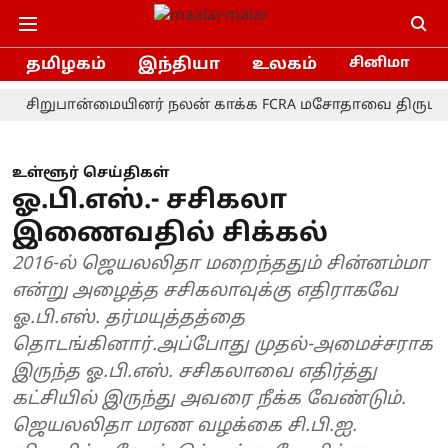
தமிழகம்
இந்தியா
உலகம்
சினிமா
றுபான்மையினர் நலன் காக்க FCRA மசோதாவை திரும்பப் பெற 
உள்ளூர் செய்திகள்
ஓ.பி.எஸ்.- சசிகலா
இணைவதில் சிக்கல்
2016-ல் ஜெயலலிதா மறைந்ததும் சின்னம்மா
என்று அழைத்த சசிகலாவுக்கு எதிராகவே
ஓ.பி.எஸ். தர்மயுத்தத்தை
தொடங்கினார்.அப்போது முதல்-அமைச்சராக
இருந்த ஓ.பி.எஸ். சசிகலாவை எதிர்த்து
கட்சியில் இருந்து அவரை நீக்க வேண்டும்.
ஜெயலலிதா மரண வழக்கை சி.பி.ஐ.