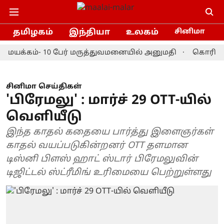
தமிழகம்
இந்தியா
உலகம்
சினிமா
க்கம்- 10 பேர் மருத்துவமனையில் அனுமதி
கொரியா மாஸ்ட
சினிமா செய்திகள்
'பிரேமலு' : மார்ச் 29 OTT-யில்
வெளியீடு
இந்த காதல் கதையை பார்த்து இளைஞர்கள்
காதல் வயப்படுகின்றனர் OTT தளமான
டிஸ்னி பிளஸ் ஹாட் ஸ்டார் பிரேமலுவின்
டிஜிட்டல் ஸ்ட்ரீமிங் உரிமையை பெற்றுள்ளது