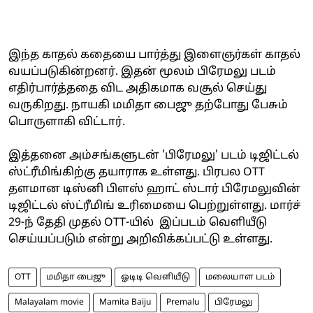
இந்த காதல் கதையை பார்த்து இளைஞர்கள் காதல்
வயப்படுகின்றனர். இதன் மூலம் பிரேமலு படம்
எதிர்பார்த்ததை விட அதிகமாக வசூல் செய்து
வருகிறது. நாயகி மமிதா பைஜு தற்போது பேசும்
பொருளாகி விட்டார்.
இத்தனை அம்சங்களுடன் 'பிரேமலு' படம் டிஜிட்டல்
ஸ்ட்ரீமிங்கிற்கு தயாராக உள்ளது. பிரபல OTT
தளமான டிஸ்னி பிளஸ் ஹாட் ஸ்டார் பிரேமலுவின்
டிஜிட்டல் ஸ்ட்ரீமிங் உரிமையை பெற்றுள்ளது. மார்ச்
29-ந் தேதி முதல் OTT-யில் இப்படம் வெளியீடு
செய்யப்படும் என்று அறிவிக்கப்பட்டு உள்ளது.
OTT
மமிதா பைஜு
ஓடிடி வெளியீடு
மலையாள படம்
Malayalam movie
Mamita Baiju
Premalu
பிரேமலு