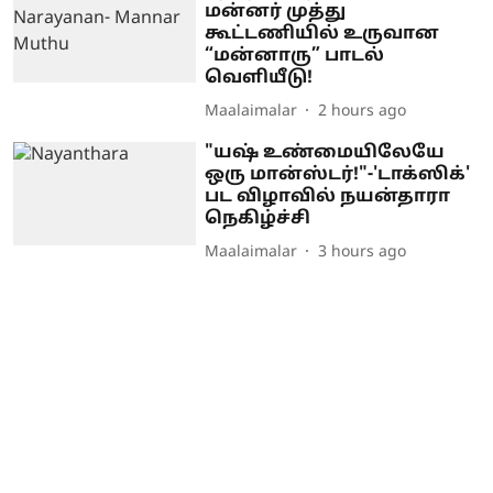
மன்னர் முத்து
கூட்டணியில் உருவான
“மன்னாரு” பாடல்
வெளியீடு!
Maalaimalar
2 hours ago
"யஷ் உண்மையிலேயே
ஒரு மான்ஸ்டர்!"-'டாக்ஸிக்'
பட விழாவில் நயன்தாரா
நெகிழ்ச்சி
Maalaimalar
3 hours ago