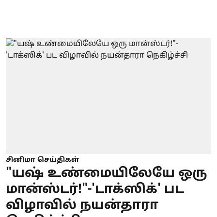
சினிமா செய்திகள்
"யஷ் உண்மையிலேயே ஒரு
மான்ஸ்டர்!"-'டாக்ஸிக்' பட
விழாவில் நயன்தாரா