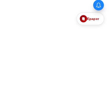
கொரியா மாஸ்டர்ஸ் பேட்மிண்டன்:
முதல் முறையாக சாம்பியன் பட்டம்
வென்றார் அஷ்மிதா சலிஹா
Epaper
தொடர்புகொள்ள
எங்களைப்பற்றி
ந்தனைகளும்
தனித்தன்மை பாதுகாப்பு
Web Ad Tariff