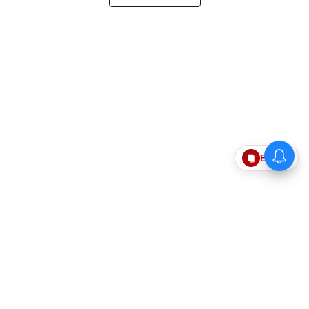
மக்களுக்காக அவமானத்தை
Epaper
தாங்க தயார்.. பெங்களூரு விசிட்
குறித்து உதயநிதி கேள்விக்கு
முதல்வர் விஜய் பதில்