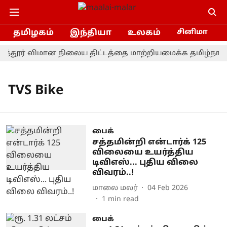
தமிழகம்
இந்தியா
உலகம்
சினிமா
ந்தூர் விமான நிலைய திட்டத்தை மாற்றியமைக்க தமிழ்நாடு 
TVS Bike
பைக்
சத்தமின்றி என்டார்க் 125
விலையை உயர்த்திய
டிவிஎஸ்... புதிய விலை
விவரம்..!
மாலை மலர்
04 Feb 2026
1
min read
பைக்