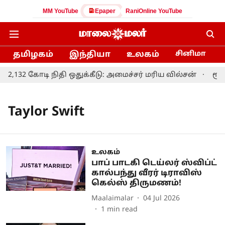
MM YouTube
Epaper
RaniOnline YouTube
தமிழகம்
இந்தியா
உலகம்
சினிமா
.2,132 கோடி நிதி ஒதுக்கீடு: அமைச்சர் மரிய வில்சன்
ரூ.2
Taylor Swift
உலகம்
பாப் பாடகி டெய்லர் ஸ்விப்ட்
கால்பந்து வீரர் டிராவிஸ்
கெல்ஸ் திருமணம்!
Maalaimalar
04 Jul 2026
1
min read