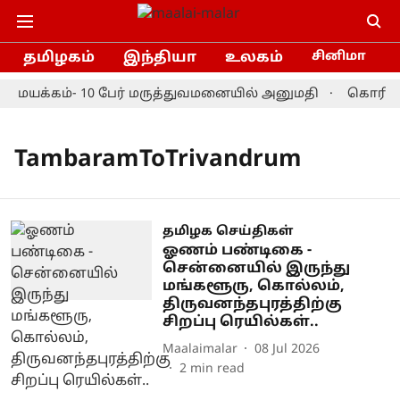
தமிழகம்
இந்தியா
உலகம்
சினிமா
்து மயக்கம்- 10 பேர் மருத்துவமனையில் அனுமதி
கொரியா 
TambaramToTrivandrum
தமிழக செய்திகள்
ஓணம் பண்டிகை -
சென்னையில் இருந்து
மங்களூரு, கொல்லம்,
திருவனந்தபுரத்திற்கு
சிறப்பு ரெயில்கள்..
Maalaimalar
08 Jul 2026
2
min read