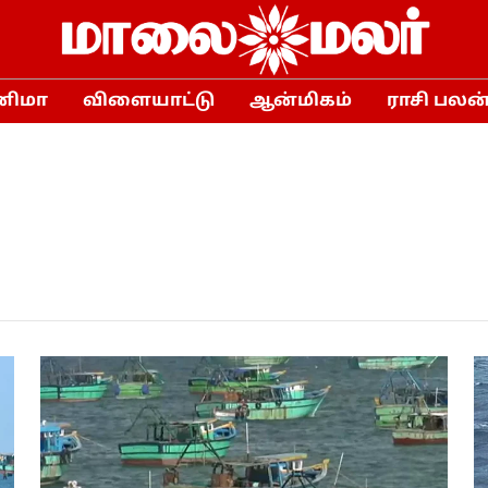
னிமா
விளையாட்டு
ஆன்மிகம்
ராசி பலன