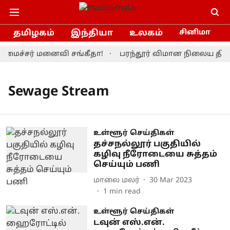
தமிழகம்
இந்தியா
உலகம்
சினிமா
லமைச்சர் மனைவி சங்கீதா!
பரந்தூர் விமான நிலைய திட்
Sewage Stream
உள்ளூர் செய்திகள்
தச்சநல்லூர் பகுதியில்
கழிவு நீரோடையை சுத்தம்
செய்யும் பணி
மாலை மலர்
30 Mar 2023
1
min read
உள்ளூர் செய்திகள்
டவுன் எஸ்.என்.