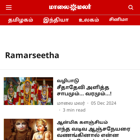
தமிழகம்
இந்தியா
உலகம்
சினிமா
Ramarseetha
வழிபாடு
சீதாதேவி அளித்த
சாபமும்... வரமும்...!
மாலை மலர்
05 Dec 2024
3
min read
ஆன்மிக களஞ்சியம்
எந்த வடிவ ஆஞ்சநேயரை
வணங்கினால் என்ன