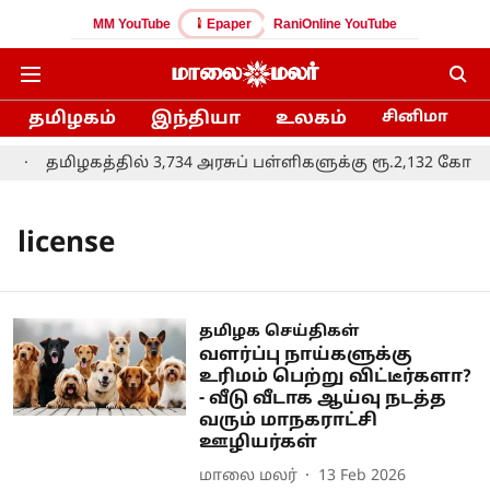
MM YouTube
Epaper
RaniOnline YouTube
தமிழகம்
இந்தியா
உலகம்
சினிமா
தமிழகத்தில் 3,734 அரசுப் பள்ளிகளுக்கு ரூ.2,132 கோடி ந
license
தமிழக செய்திகள்
வளர்ப்பு நாய்களுக்கு
உரிமம் பெற்று விட்டீர்களா?
- வீடு வீடாக ஆய்வு நடத்த
வரும் மாநகராட்சி
ஊழியர்கள்
மாலை மலர்
13 Feb 2026