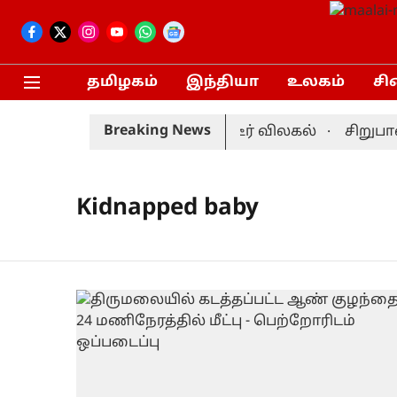
தமிழகம்
இந்தியா
உலகம்
சி
Breaking News
் தொடர்: முன்னணி வீரர் திடீர் விலகல்
சிறுபான
Kidnapped baby