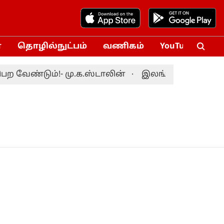
்
தொழில்நுட்பம்
வணிகம்
YouTube
Vox
 வேண்டும்!- மு.க.ஸ்டாலின்
இலங்கைக்கு எதிரான ட