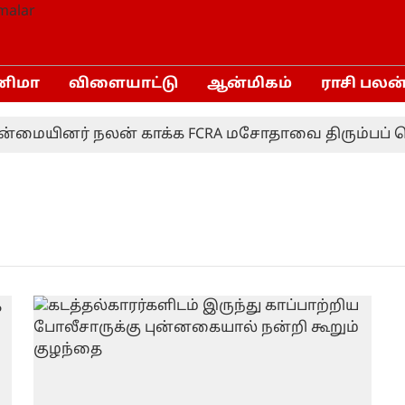
னிமா
விளையாட்டு
ஆன்மிகம்
ராசி பலன
்மையினர் நலன் காக்க FCRA மசோதாவை திரும்பப் பெற