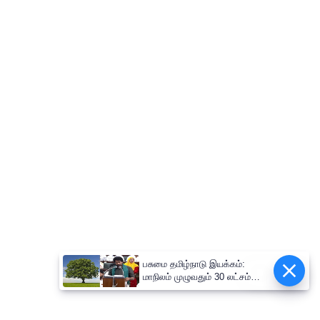
பசுமை தமிழ்நாடு இயக்கம்:
Epaper
மாநிலம் முழுவதும் 30 லட்சம்
மரக்கன்றுகள் நடும் பிரம்மாண்ட
திட்டம்!-அமைச்சர் வினோத்