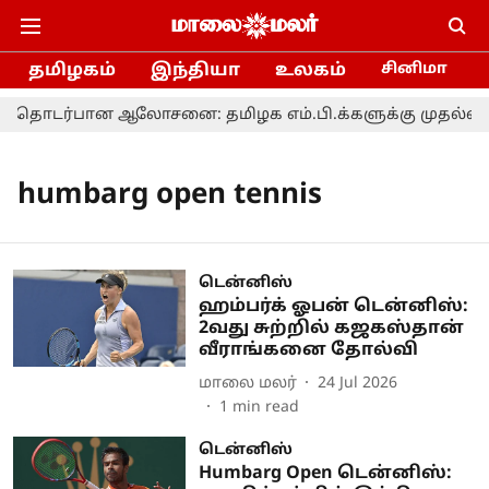
தமிழகம்
இந்தியா
உலகம்
சினிமா
ொடர்பான ஆலோசனை: தமிழக எம்.பி.க்களுக்கு முதல்வர் 
humbarg open tennis
டென்னிஸ்
ஹம்பர்க் ஓபன் டென்னிஸ்:
2வது சுற்றில் கஜகஸ்தான்
வீராங்கனை தோல்வி
மாலை மலர்
24 Jul 2026
1
min read
டென்னிஸ்
Humbarg Open டென்னிஸ்: