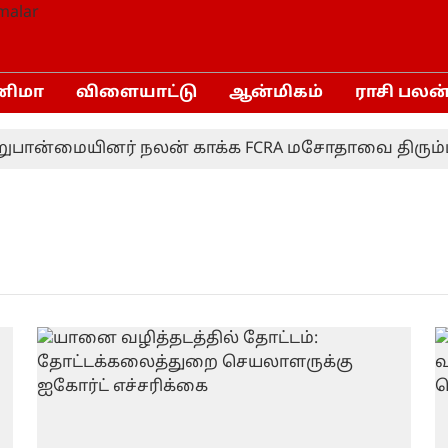
னிமா
விளையாட்டு
ஆன்மிகம்
ராசி பலன
பான்மையினர் நலன் காக்க FCRA மசோதாவை திரும்பப் 