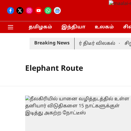
தமிழகம்
இந்தியா
உலகம்
சி
Breaking News
ெஸ்ட் தொடர்: முன்னணி வீரர் திடீர் விலகல்
சிறு
Elephant Route