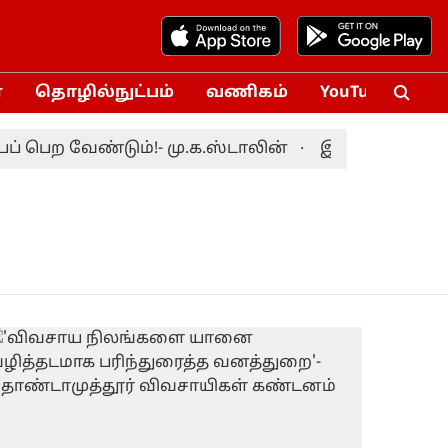
்
தொழில்நுட்பம்
வணிகம்
YouTube
Vox
பெற வேண்டும்!- மு.க.ஸ்டாலின்
இலங்கைக்கு எதிர