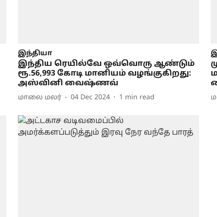
இந்தியா
இ
இந்திய ரெயில்வே ஒவ்வொரு ஆண்டும்
ம
ரூ.56,993 கோடி மானியம் வழங்குகிறது:
ம
அஸ்வினி வைஷ்ணவ்
வ
மாலை மலர்
04 Dec 2024
1
min read
ம