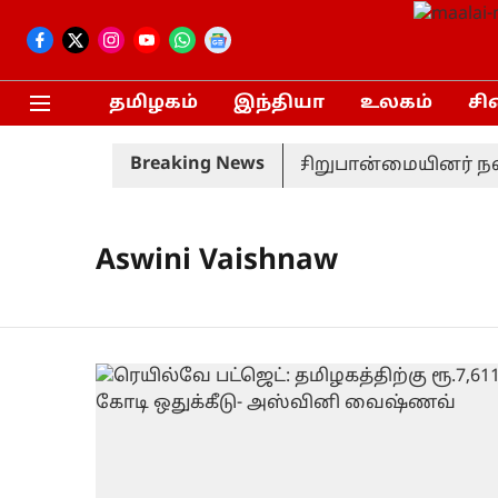
தமிழகம்
இந்தியா
உலகம்
சி
Breaking News
னணி வீரர் திடீர் விலகல்
சிறுபான்மையினர் நலன்
Aswini Vaishnaw