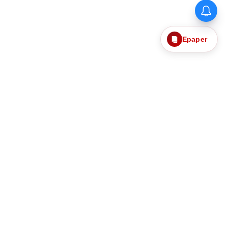
தொகுதி மறுவரையறைக்கு எதிராக
தமிழக எம்பிக்கள் கூட்டத்தில்
ஒருமனதாக தீர்மானம்
நிறைவேற்றம்: திருமாவளவன் எம்பி
Epaper
பேட்டி!
தொடர்புகொள்ள
எங்களைப்பற்றி
ந்தனைகளும்
தனித்தன்மை பாதுகாப்பு
Web Ad Tariff