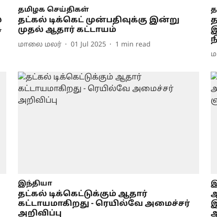
தமிழக செய்திகள்
த
்
தட்கல் டிக்கெட் முன்பதிவுக்கு இன்று
த
ு
முதல் ஆதார் கட்டாயம்
இ
ந
மாலை மலர்
01 Jul 2025
1
min read
ம
இந்தியா
இ
தட்கல் டிக்கெட்டுக்கும் ஆதார்
ஆ
கட்டாயமாகிறது - ரெயில்வே அமைச்சர்
இ
அறிவிப்பு
ஆ