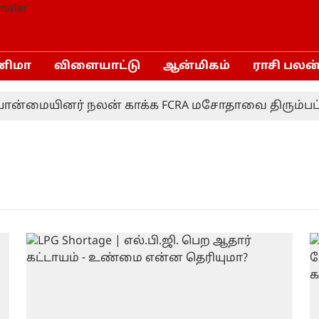
னிமா
விளையாட்டு
ஆன்மிகம்
ராசி பலன
ன்மையினர் நலன் காக்க FCRA மசோதாவை திரும்பப் பெ