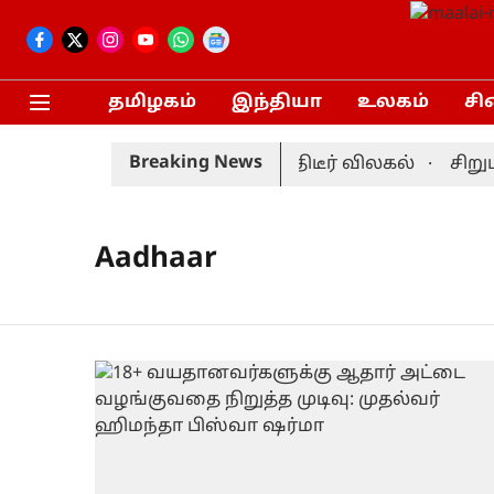
தமிழகம்
இந்தியா
உலகம்
சி
Breaking News
்ட் தொடர்: முன்னணி வீரர் திடீர் விலகல்
சிறுபா
Aadhaar