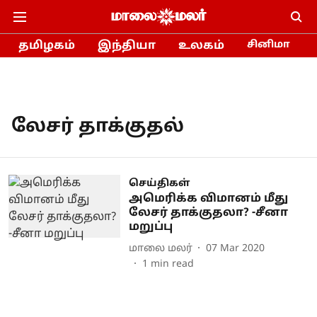
தமிழகம்
இந்தியா
உலகம்
சினிமா
லேசர் தாக்குதல்
செய்திகள்
அமெரிக்க விமானம் மீது
லேசர் தாக்குதலா? -சீனா
மறுப்பு
மாலை மலர்
07 Mar 2020
1
min read