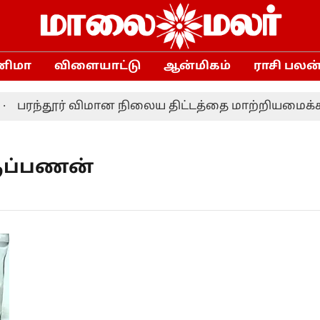
னிமா
விளையாட்டு
ஆன்மிகம்
ராசி பலன
பரந்தூர் விமான நிலைய திட்டத்தை மாற்றியமைக்க த
ருப்பணன்