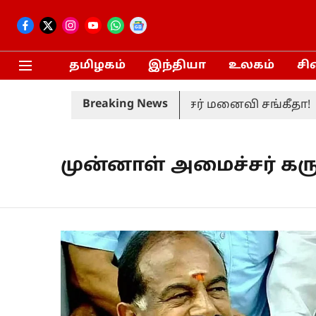
தமிழகம்
இந்தியா
உலகம்
சி
Breaking News
ிரும்பப் பெற்றார் முதலமைச்சர் மனைவி சங்கீதா!
முன்னாள் அமைச்சர் க