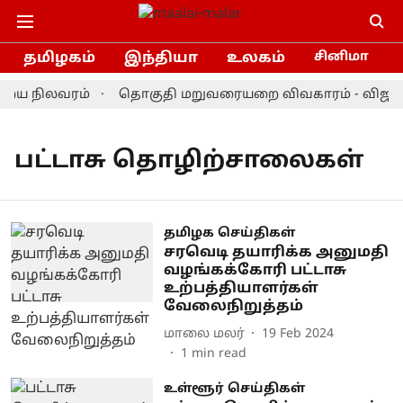
தமிழகம்
இந்தியா
உலகம்
சினிமா
றைய நிலவரம்
தொகுதி மறுவரையறை விவகாரம் - விஜய் த
பட்டாசு தொழிற்சாலைகள்
தமிழக செய்திகள்
சரவெடி தயாரிக்க அனுமதி
வழங்கக்கோரி பட்டாசு
உற்பத்தியாளர்கள்
வேலைநிறுத்தம்
மாலை மலர்
19 Feb 2024
1
min read
உள்ளூர் செய்திகள்