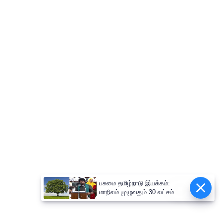
பசுமை தமிழ்நாடு இயக்கம்:
Epaper
மாநிலம் முழுவதும் 30 லட்சம்
மரக்கன்றுகள் நடும் பிரம்மாண்ட
திட்டம்!-அமைச்சர் வினோத்