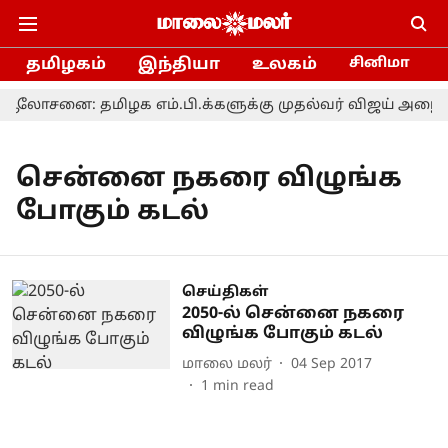
தமிழகம்
இந்தியா
உலகம்
சினிமா
னை: தமிழக எம்.பி.க்களுக்கு முதல்வர் விஜய் அழைப்ப
சென்னை நகரை விழுங்க
போகும் கடல்
செய்திகள்
2050-ல் சென்னை நகரை
விழுங்க போகும் கடல்
மாலை மலர்
04 Sep 2017
1
min read