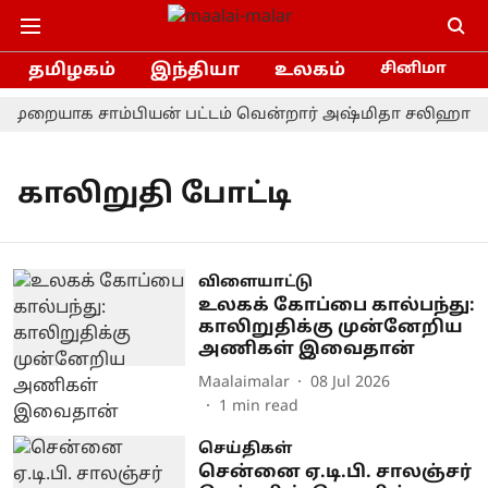
தமிழகம்
இந்தியா
உலகம்
சினிமா
் முறையாக சாம்பியன் பட்டம் வென்றார் அஷ்மிதா சலிஹா
காலிறுதி போட்டி
விளையாட்டு
உலகக் கோப்பை கால்பந்து:
காலிறுதிக்கு முன்னேறிய
அணிகள் இவைதான்
Maalaimalar
08 Jul 2026
1
min read
செய்திகள்
சென்னை ஏ.டி.பி. சாலஞ்சர்