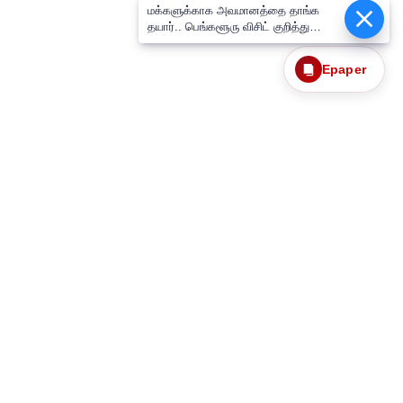
மக்களுக்காக அவமானத்தை தாங்க
தயார்.. பெங்களூரு விசிட் குறித்து
உதயநிதி கேள்விக்கு முதல்வர் விஜய்
பதில்
Epaper
தொடர்புகொள்ள
எங்களைப்பற்றி
ந்தனைகளும்
தனித்தன்மை பாதுகாப்பு
Web Ad Tariff