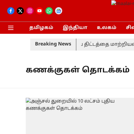
தமிழகம்
இந்தியா
உலகம்
சி
Breaking News
தா!
பரந்தூர் விமான நிலைய திட்டத்தை மாற்றியமைக
கணக்குகள் தொடக்கம்