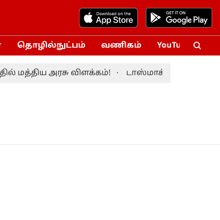
்
தொழில்நுட்பம்
வணிகம்
YouTube
Vox
 மத்திய அரசு விளக்கம்!
டாஸ்மாக் ஊழல் தொடர்ப