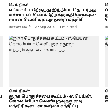
செய்திகள்
ச
எங்களிடம் இருந்து இந்தியா தொடர்ந்து
ப
கச்சா எண்ணெய் இறக்குமதி செய்யும் -
த
ஈரான் வெளியுறவுத்துறை மந்திரி
வ
மாலை மலர்
27 Sep 2018
1
min read
ம
செய்திகள்
ச
ு
ஐ.நா பொதுச்சபை கூட்டம் - ஸ்பெய்ன்,
ஐ
கொலம்பியா வெளியுறவுத்துறை
ச
மந்திரிகளுடன் சுஷ்மா சந்திப்பு