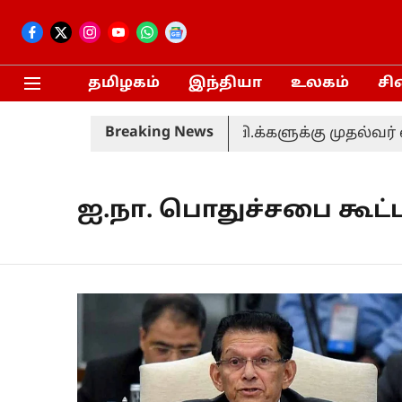
தமிழகம்
இந்தியா
உலகம்
சி
Breaking News
ஆலோசனை: தமிழக எம்.பி.க்களுக்கு முதல்வர் விஜ
ஐ.நா. பொதுச்சபை கூட்ட