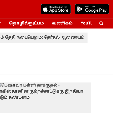
்
தொழில்நுட்பம்
வணிகம்
YouTube
Vox
ம் தேதி நடைபெறும்: தேர்தல் ஆணையம்
தொகுதி மறு