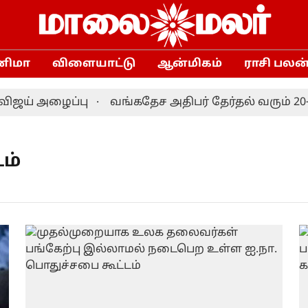
னிமா
விளையாட்டு
ஆன்மிகம்
ராசி பலன
ய் அழைப்பு
வங்கதேச அதிபர் தேர்தல் வரும் 20-
ம்