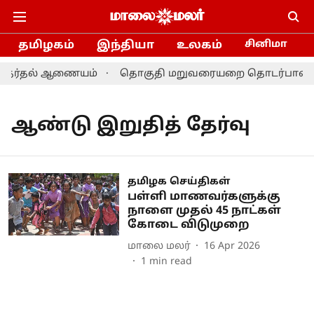
தமிழகம்
இந்தியா
உலகம்
சினிமா
: தேர்தல் ஆணையம்
தொகுதி மறுவரையறை தொடர்பான ஆலோச
ஆண்டு இறுதித் தேர்வு
தமிழக செய்திகள்
பள்ளி மாணவர்களுக்கு
நாளை முதல் 45 நாட்கள்
கோடை விடுமுறை
மாலை மலர்
16 Apr 2026
1
min read