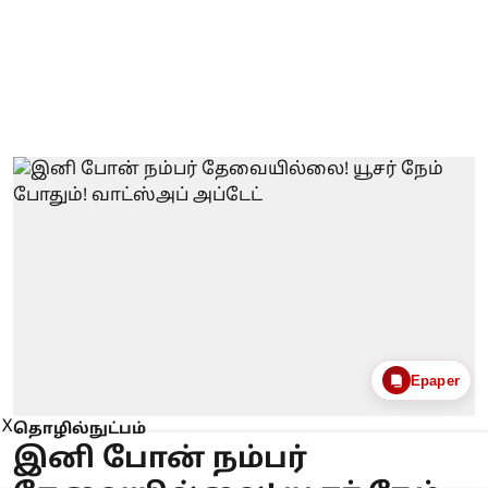
Epaper
X
தொழில்நுட்பம்
இனி போன் நம்பர்