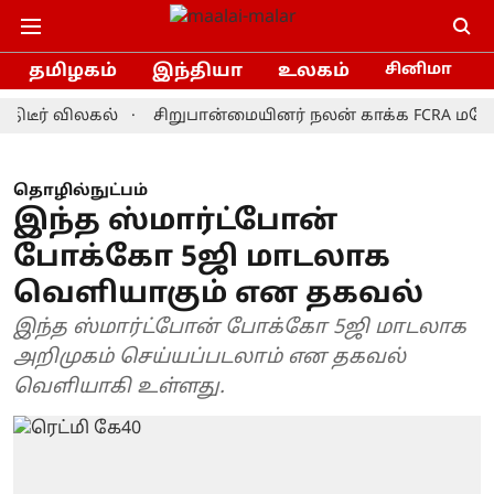
தமிழகம்
இந்தியா
உலகம்
சினிமா
் விலகல்
சிறுபான்மையினர் நலன் காக்க FCRA மசோதாவை த
தொழில்நுட்பம்
இந்த ஸ்மார்ட்போன்
போக்கோ 5ஜி மாடலாக
வெளியாகும் என தகவல்
இந்த ஸ்மார்ட்போன் போக்கோ 5ஜி மாடலாக
அறிமுகம் செய்யப்படலாம் என தகவல்
வெளியாகி உள்ளது.