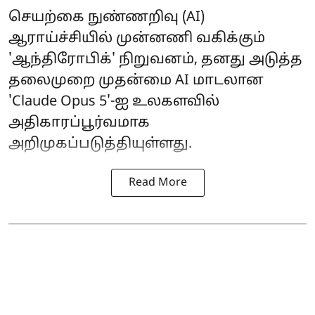
செயற்கை நுண்ணறிவு (AI)
ஆராய்ச்சியில் முன்னணி வகிக்கும்
'ஆந்திரோபிக்' நிறுவனம், தனது அடுத்த
தலைமுறை முதன்மை AI மாடலான
'Claude Opus 5'-ஐ உலகளவில்
அதிகாரப்பூர்வமாக
அறிமுகப்படுத்தியுள்ளது.
Read More