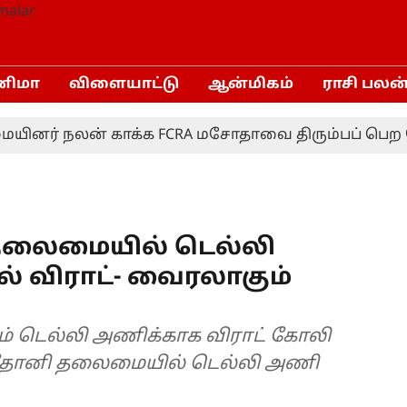
னிமா
விளையாட்டு
ஆன்மிகம்
ராசி பலன
ர் நலன் காக்க FCRA மசோதாவை திரும்பப் பெற வேண்ட
 தலைமையில் டெல்லி
ல் விராட்- வைரலாகும்
ும் டெல்லி அணிக்காக விராட் கோலி
தோனி தலைமையில் டெல்லி அணி