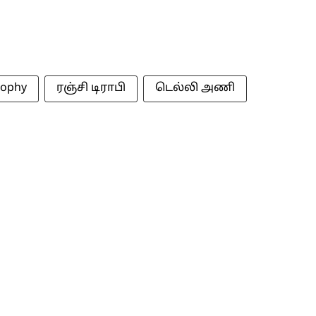
rophy
ரஞ்சி டிராபி
டெல்லி அணி