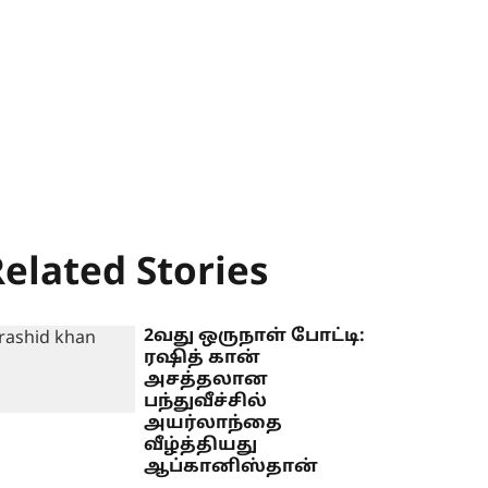
elated Stories
2வது ஒருநாள் போட்டி:
ரஷித் கான்
அசத்தலான
பந்துவீச்சில்
அயர்லாந்தை
வீழ்த்தியது
ஆப்கானிஸ்தான்