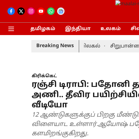
தமிழகம்
இந்தியா
உலகம்
சி
Breaking News
்: முன்னணி வீரர் திடீர் விலகல்
சிறுபான்மையின
கிரிக்கெட்
ரஞ்சி டிராபி: பதோனி
அணி.. தீவிர பயிற்சியி
வீடியோ
12 ஆண்டுகளுக்குப் பிறகு மீண்ட
விளையாட உள்ளார்.ஆயோஷ் ப
களமிறங்குகிறது.