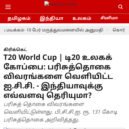
தமிழகம்
இந்தியா
உலகம்
சினிமா
யக்கம்- 10 பேர் மருத்துவமனையில் அனுமதி
கொரியா மாஸ்
கிரிக்கெட்
T20 World Cup | டி20 உலகக்
கோப்பை: பரிசுத்தொகை
விவரங்களை வெளியிட்ட
ஐ.சி.சி. - இந்தியாவுக்கு
எவ்வளவு தெரியுமா?
பரிசுத் தொகை விவரங்களை
வெளியிட்டுள்ளது. பி.சி.சி.ஐ. ரூ. 131 கோடி
பரிசுத்தொகை அறிவித்தது.