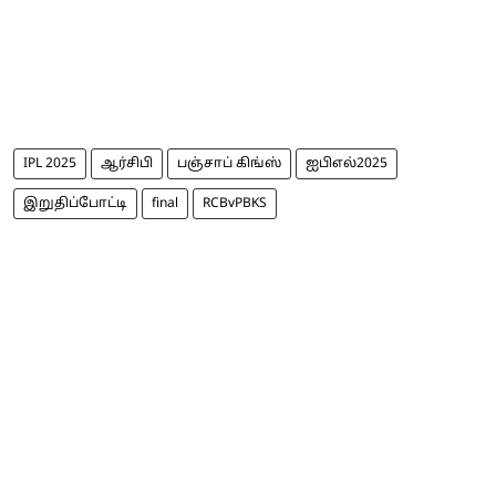
IPL 2025
ஆர்சிபி
பஞ்சாப் கிங்ஸ்
ஐபிஎல்2025
இறுதிப்போட்டி
final
RCBvPBKS