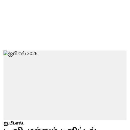
ஐ.பி.எல்.