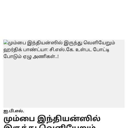
ஐ.பி.எல்.
மும்பை இந்தியன்ஸில்