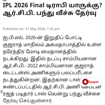
IPL 2026 Final டிராபி யாருக்கு?
ஆர்.சி.பி. பந்து வீச்சு தேர்வு
Published on
:
31 May 2026, 1:35 pm
ஐ.பி.எல். 2026-ன் இறுதிப் போட்டி
குஜராத் மாநிலம் அகமதாபாத்தில் உள்ள
நரேந்திர மோடி மைதானத்தில்
நடக்கிறது. இதில் நடப்பு சாம்பியனான
ஆர்.சி.பி.- 2022 சாம்பியனான குஜராத்
டைட்டன்ஸ் அணிகளும் பலப்பரீட்சை
நடத்துகின்றன. இதற்கான டாஸ்
Epaper
சுண்டப்பட்டதில் ஆர்.சி.பி. அணி கேப்டன்
X
ரஜத் படிதார் டாஸ் வென்று பந்து வீச்சை
தேர்வு செய்துள்ளார்.