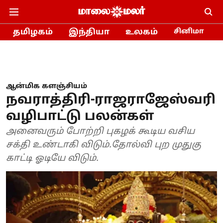
தமிழகம்
இந்தியா
உலகம்
சினிமா
ஆன்மிக களஞ்சியம்
நவராத்திரி-ராஜராஜேஸ்வரி
வழிபாட்டு பலன்கள்
அனைவரும் போற்றி புகழக் கூடிய வசிய
சக்தி உண்டாகி விடும்.தோல்வி புற முதுகு
காட்டி ஓடியே விடும்.