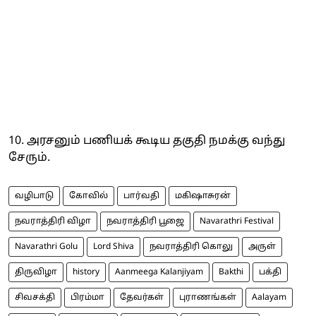
10. அரசனும் பணியக் கூடிய தகுதி நமக்கு வந்து
சேரும்.
வழிபாடு
கோவில்
பார்வதி
மகிஷாசுரன்
நவராத்திரி விழா
நவராத்திரி பூஜை
Navarathri Festival
Navarathri Golu
Lord Shiva
நவராத்திரி கொலு
அருள்
திருவிழா
history
Aanmeega Kalanjiyam
Bakthi
பக்தி
சிவசக்தி
பிரம்மா
தேவர்கள்
புராணங்கள்
Aalayam