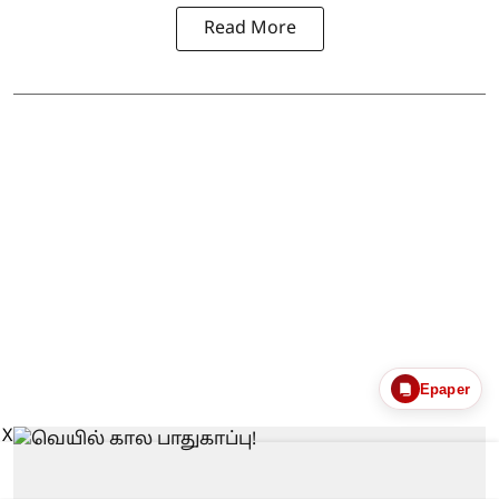
Read More
Epaper
X