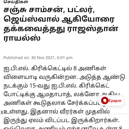
செய்திகள்
சஞ்சு சாம்சன், பட்லர்,
ஜெய்ஸ்வால் ஆகியோரை
தக்கவைத்தது ராஜஸ்தான்
ராயல்ஸ்
Published on
:
30 Nov 2021, 6:01 pm
ஐ.பி.எல். கிரிக்கெட்டில் 8 அணிகள்
விளையாடி வருகின்றன. அடுத்த ஆண்டு
நடக்கும் 15-வது ஐ.பி.எல். கிரிக்கெட்
போட்டிக்கு ஆமதாபாத், லக்னோ ஆகிய
Epaper
அணிகள் கூடுதலாக சேர்க்கப்பட்டு
உள்ளது. இதனால் வீரர்கள் முதலில்
X
இருந்து ஏலம் விடப்பட இருக்கிறார்கள்.