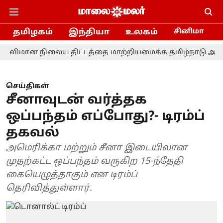
தமிழகம்
இந்தியா
உலகம்
சினிமா
மான நிலைய திட்டத்தை மாற்றியமைக்க தமிழ்நாடு அரசு கோரவ
செய்திகள்
சீனாவுடன் வர்த்தக
ஒப்பந்தம் எப்போது?- டிரம்ப்
தகவல்
அமெரிக்கா மற்றும் சீனா இடையிலான
முதற்கட்ட ஒப்பந்தம் வருகிற 15-ந்தேதி
கையெழுத்தாகும் என டிரம்ப்
தெரிவித்துள்ளார்.