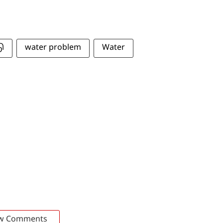
டு
water problem
Water
w Comments