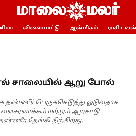
னிமா
விளையாட்டு
ஆன்மிகம்
ராசி பலன
்பால் சாலையில் ஆறு போல்
லாக தண்ணீர் பெருக்கெடுத்து ஓடுவதாக
ர்.வளசரவாக்கம் மற்றும் ஆற்காடு
்ணீர் தேங்கி நிற்கிறது.