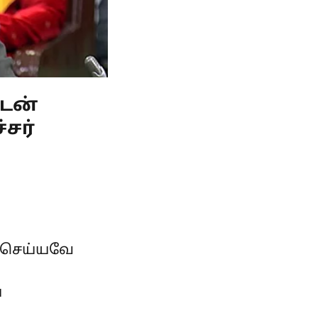
கடன்
்சர்
் செய்யவே
ய