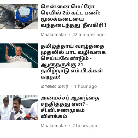
சென்னை மெட்ரோ
ரெயில் 2ம் கட்ட பணி:
மூலக்கடையை
வந்தடைந்தது 'நீலகிரி'!
Maalaimalar
42 minutes ago
தமிழ்த்தாய் வாழ்த்தை
முதலில் பாட வழிவகை
செய்யவேண்டும் -
ஆளுநருக்கு 21
தமிழ்நாடு எம்.பி.க்கள்
கடிதம்!
மாலை மலர்
1 hour ago
அமைச்சர் ஆனந்தை
சந்தித்தது ஏன்? -
சி.வி.சண்முகம்
விளக்கம்
Maalaimalar
2 hours ago