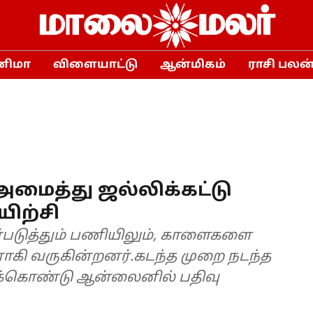
னிமா
விளையாட்டு
ஆன்மிகம்
ராசி பலன
 அமைத்து ஜல்லிக்கட்டு
ிற்சி
படுத்தும் பணியிலும், காளைகளை
ராகி வருகின்றனர்.கடந்த முறை நடந்த
றுக்கொண்டு ஆன்லைனில் பதிவு