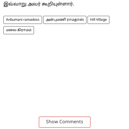
இவ்வாறு அவர் கூறியுள்ளார்.
Anbumani ramadoss
அன்புமணி ராமதாஸ்
Hill Village
மலை கிராமம்
Show Comments