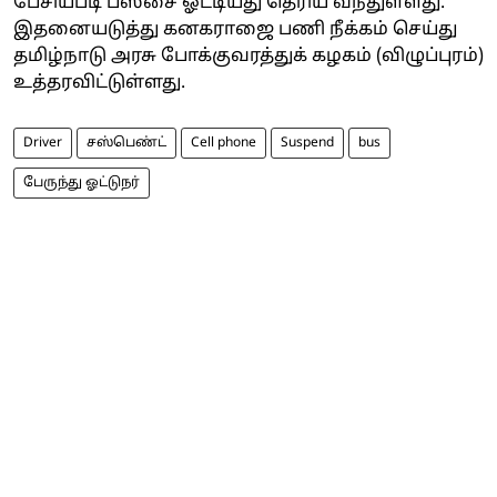
பேசியபடி பஸ்சை ஓட்டியது தெரிய வந்துள்ளது.
இதனையடுத்து கனகராஜை பணி நீக்கம் செய்து
தமிழ்நாடு அரசு போக்குவரத்துக் கழகம் (விழுப்புரம்)
உத்தரவிட்டுள்ளது.
Driver
சஸ்பெண்ட்
Cell phone
Suspend
bus
பேருந்து ஓட்டுநர்