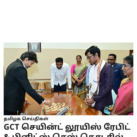
தமிழக செய்திகள்
GCT செயின்ட் லூயிஸ் ரேபிட்