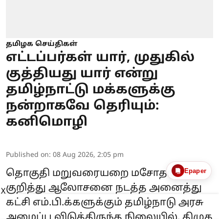
தமிழக செய்திகள்
எட்டப்பர்கள் யார், முதுகில்
குத்தியது யார் என்று
தமிழ்நாட்டு மக்களுக்கு
நன்றாகவே தெரியும்:
கனிமொழி
Published on
:
08 Aug 2026, 2:05 pm
Epaper
தொகுதி மறுவரையறை மசோதா
குறித்து ஆலோசனை நடத்த அனைத்து
X
கட்சி எம்.பி.க்களுக்கும் தமிழ்நாடு அரசு
அழைப்பு விடுத்திருந்த நிலையில், திமுக