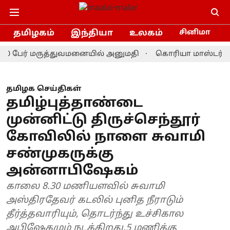
தமிழகம்
இந்தியா
உலகம்
சினிமா
பேர் மருத்துவமனையில் அனுமதி
கொரியா மாஸ்டர்ஸ் பேட்ம
தமிழக செய்திகள்
தமிழ்புத்தாண்டை
முன்னிட்டு திருச்செந்தூர்
கோவிலில் நாளை சுவாமி
சண்முகருக்கு
அன்னாபிஷேகம்
காலை 8.30 மணியளவில் சுவாமி
அஸ்திரதேவர் கடலில் புனித நீராடும்
தீர்த்தவாரியும், தொடர்ந்து உச்சிகால
அபிஷேகமும் நடக்கிறது.5 மணிக்கு