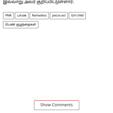
இவ்வாறு அவர் குறிப்பிட்டுள்ளார்.
PMK
பாமக
Ramadoss
pocso act
Girl child
பெண் குழந்தைகள்
Show Comments