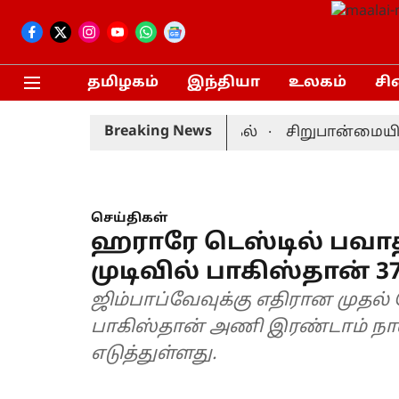
தமிழகம்
இந்தியா
உலகம்
சி
Breaking News
முன்னணி வீரர் திடீர் விலகல்
சிறுபான்மையினர் ந
செய்திகள்
ஹராரே டெஸ்டில் பவாத் 
முடிவில் பாகிஸ்தான் 37
ஜிம்பாப்வேவுக்கு எதிரான முதல்
பாகிஸ்தான் அணி இரண்டாம் நாள் ம
எடுத்துள்ளது.