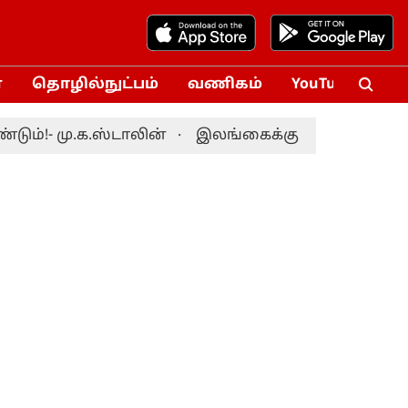
்
தொழில்நுட்பம்
வணிகம்
YouTube
Vox
- மு.க.ஸ்டாலின்
இலங்கைக்கு எதிரான டெஸ்ட் தொட