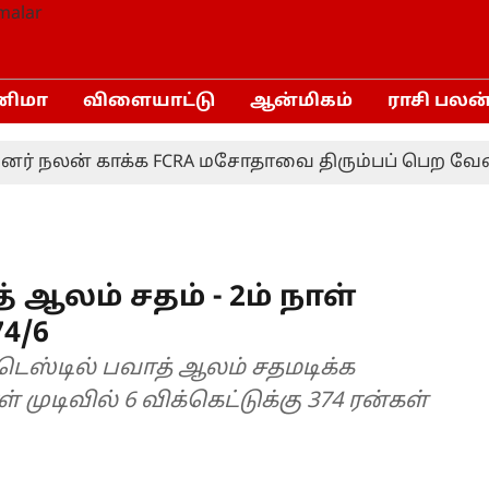
னிமா
விளையாட்டு
ஆன்மிகம்
ராசி பலன
லன் காக்க FCRA மசோதாவை திரும்பப் பெற வேண்டும்!
ஆலம் சதம் - 2ம் நாள்
4/6
 டெஸ்டில் பவாத் ஆலம் சதமடிக்க
ுடிவில் 6 விக்கெட்டுக்கு 374 ரன்கள்