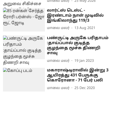
மாலை மலர்
25 May 2026
லார்ட்ஸ் டெஸ்ட் -
இரண்டாம் நாள் முடிவில்
இங்கிலாந்து 119/3
மாலை மலர்
13 Aug 2021
பண்ருட்டி அருகே பரிதாபம்
:தாய்ப்பால் குடித்த
குழந்தை மூச்சு திணறி
சாவு
மாலை மலர்
19 Jan 2023
மகாராஷ்டிராவில் இன்று 3
ஆயிரத்து 431 பேருக்கு
கொரோனா - 71 பேர் பலி
மாலை மலர்
25 Dec 2020