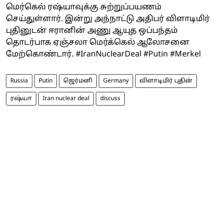
மெர்கெல் ரஷ்யாவுக்கு சுற்றுப்பயணம்
செய்துள்ளார். இன்று அந்நாட்டு அதிபர் விளாடிமிர்
புதினுடன் ஈரானின் அணு ஆயுத ஒப்பந்தம்
தொடர்பாக ஏஞ்சலா மெர்க்கெல் ஆலோசனை
மேற்கொண்டார். #IranNuclearDeal #Putin #Merkel
Russia
Putin
ஜெர்மனி
Germany
விளாடிமிர் புதின்
ரஷ்யா
Iran nuclear deal
discuss