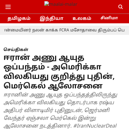
தமிழகம்
இந்தியா
உலகம்
சினிமா
மையினர் நலன் காக்க FCRA மசோதாவை திரும்பப் பெற வேண்டு
செய்திகள்
ஈரான் அணு ஆயுத
ஒப்பந்தம் - அமெரிக்கா
விலகியது குறித்து புதின்,
மெர்கெல் ஆலோசனை
ஈரானின் அணு ஆயுத ஒப்பந்தத்திலிருந்து
அமெரிக்கா விலகியது தொடர்பாக ரஷ்ய
அதிபர் விளாடிமிர் புதினுடன், ஜெர்மனி
வேந்தர் ஏஞ்சலா மெர்கெல் இன்று
ஆலோசனை நடத்தினார். #IranNuclearDeal