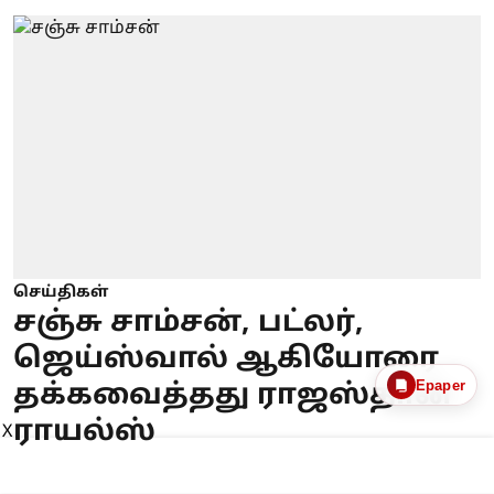
செய்திகள்
சஞ்சு சாம்சன், பட்லர்,
ஜெய்ஸ்வால் ஆகியோரை
Epaper
தக்கவைத்தது ராஜஸ்தான்
ராயல்ஸ்
X