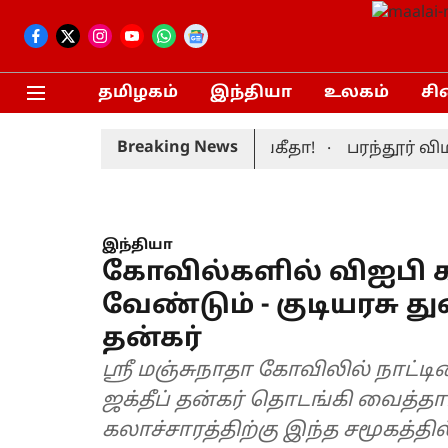
தமிழகம்
இந்தியா
உலகம்
சி
Breaking News
ர் முதலமைச்சர் மனைவி சங்கீதா!
பரந்தூர் விமான
இந்தியா
கோவில்களில் விஐபி 
வேண்டும் - குடியரசு
தன்கர்
ஸ்ரீ மஞ்சுநாதா கோவிலில் நாட்ட
ஜக்தீப் தன்கர் தொடங்கி வைத்தா
கலாச்சாரத்திற்கு இந்த சமூகத்த