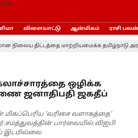
னிமா
விளையாட்டு
ஆன்மிகம்
ராசி பலன
 நிலைய திட்டத்தை மாற்றியமைக்க தமிழ்நாடு அரசு க
கலாச்சாரத்தை ஒழிக்க
 துணை ஜனாதிபதி ஜகதீப்
ின் மிகப்பெரிய 'வரிசை வளாகத்தை'
ர்.சமத்துவத்தின் பார்வையில் விஐபி
ில் இடமில்லை