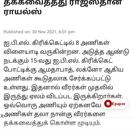
தக்கவைத்தது ராஜஸ்தான்
ராயல்ஸ்
Published on
:
30 Nov 2021, 6:01 pm
ஐ.பி.எல். கிரிக்கெட்டில் 8 அணிகள்
விளையாடி வருகின்றன. அடுத்த ஆண்டு
நடக்கும் 15-வது ஐ.பி.எல். கிரிக்கெட்
போட்டிக்கு ஆமதாபாத், லக்னோ ஆகிய
அணிகள் கூடுதலாக சேர்க்கப்பட்டு
உள்ளது. இதனால் வீரர்கள் முதலில்
இருந்து ஏலம் விடப்பட இருக்கிறார்கள்.
Epaper
ஒவ்வொரு அணியும் ஏற்கனவே உள்ள 8
அணிகள் தலா நான்கு வீரர்களை
X
தக்கவைத்துக் கொள்ள முடியும்.