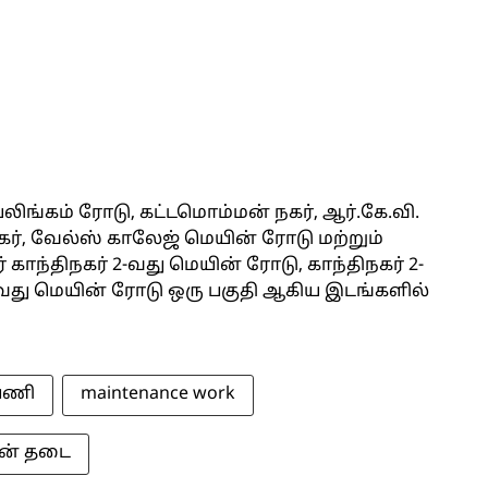
யலிங்கம் ரோடு, கட்டமொம்மன் நகர், ஆர்.கே.வி.
நகர், வேல்ஸ் காலேஜ் மெயின் ரோடு மற்றும்
 காந்திநகர் 2-வது மெயின் ரோடு, காந்திநகர் 2-
் 3-வது மெயின் ரோடு ஒரு பகுதி ஆகிய இடங்களில்
 பணி
maintenance work
ன் தடை