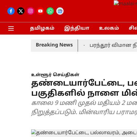
தமிழகம்
இந்தியா
உலகம்
சி
Breaking News
தலமைச்சர் மனைவி சங்கீதா!
பரந்தூர் விமான நிலை
உள்ளூர் செய்திகள்
தண்டையார்பேட்டை, ப
பகுதிகளில் நாளை மி
காலை 9 மணி முதல் மதியம் 2 ம
நிறுத்தப்படும். மின்வாரிய பரா