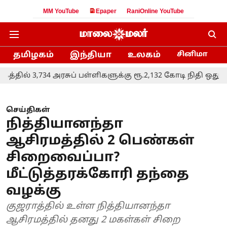
MM YouTube
Epaper
RaniOnline YouTube
தமிழகம்
இந்தியா
உலகம்
சினிமா
் 3,734 அரசுப் பள்ளிகளுக்கு ரூ.2,132 கோடி நிதி ஒதுக்கீடு: 
செய்திகள்
நித்தியானந்தா
ஆசிரமத்தில் 2 பெண்கள்
சிறைவைப்பா?
மீட்டுத்தரக்கோரி தந்தை
வழக்கு
குஜராத்தில் உள்ள நித்தியானந்தா
ஆசிரமத்தில் தனது 2 மகள்கள் சிறை