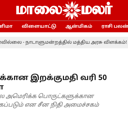
னிமா
விளையாட்டு
ஆன்மிகம்
ராசி பலன
 - நாடாளுமன்றத்தில் மத்திய அரசு விளக்கம்!
டா
்கான இறக்குமதி வரி 50
ா
 சில அமெரிக்க பொருட்களுக்கான
ப்படும் என சீன நிதி அமைச்சகம்