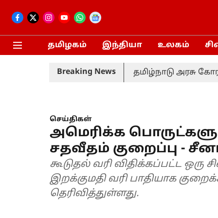
தமிழகம்
இந்தியா
உலகம்
சி
Breaking News
திட்டத்தை மாற்றியமைக்க தமிழ்நாடு அரசு கோரவில்லை
செய்திகள்
அமெரிக்க பொருட்களுக
சதவீதம் குறைப்பு - சீன
கூடுதல் வரி விதிக்கப்பட்ட ஒரு
இறக்குமதி வரி பாதியாக குறைக்க
தெரிவித்துள்ளது.