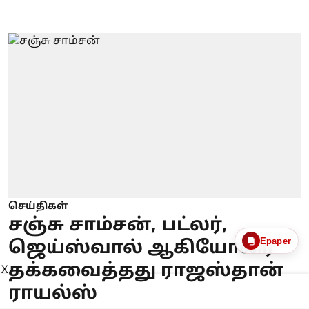
செய்திகள்
சஞ்சு சாம்சன், பட்லர்,
Epaper
ஜெய்ஸ்வால் ஆகியோரை
தக்கவைத்தது ராஜஸ்தான்
X
ராயல்ஸ்